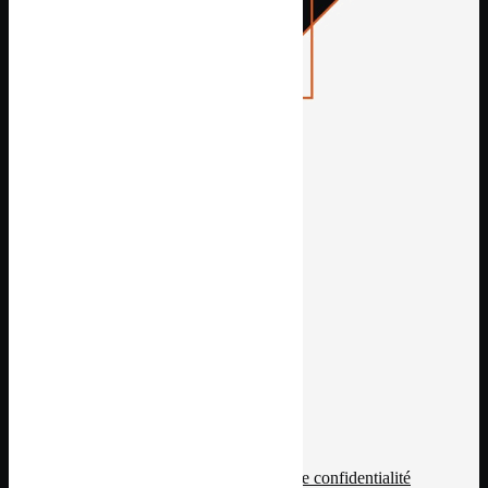
JE DEMANDE UN DEVIS
Voir l'adresse email
Voir le numéro
474 Rue Louis Delage - 66000 PERPIGNAN
© tous droits réservés
plan du site
-
mentions légales
-
politique de confidentialité