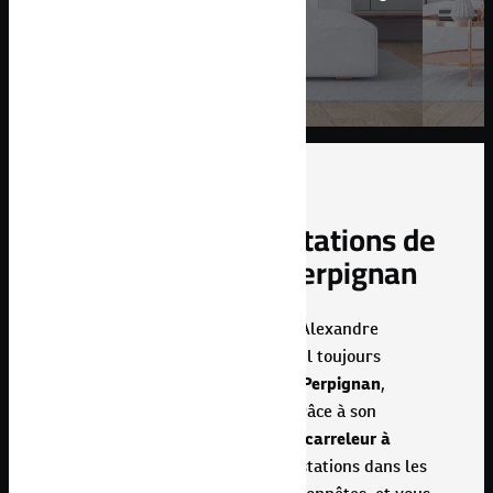
votre espace !
Les valeurs et prestations de
votre carreleur à Perpignan
Fort de ses 10 ans d’expérience, Alexandre
Campos vous fait part d’un travail toujours
sérieux. Son entreprise, basée à
Perpignan
,
dispose de 5 salariés qualifiés. Grâce à son
organisation et sa rigueur, votre
carreleur à
Perpignan
vous propose des prestations dans les