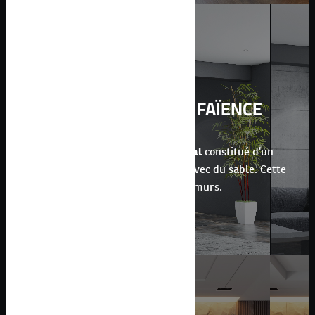
CARRELAGE SOL & FAÏENCE
La faïence est un
revêtement mural
constitué d’un
mélange d’argile blanc ou rouge avec du sable. Cette
dernière se pose uniquement aux murs.