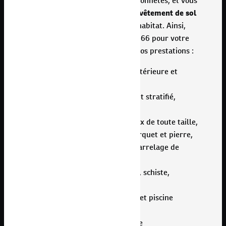
meilleurs délais. Nous sommes honnêtes, et vous
conseillons sur le carrelage et
revêtement de sol
qui conviendra le mieux à votre habitat. Ainsi,
faites confiance à Alex Carrelage 66 pour votre
pose de carrelage et découvrez nos prestations :
Construction, rénovation intérieure et
extérieure
Revêtement de sol : parquet stratifié,
parquet collé, faïence
Pose de carrelage : carreaux de toute taille,
grand format, imitation parquet et pierre,
pose de carrelage mural, carrelage de
terrasse…
Pierre naturelle : travertin, schiste,
parement…
Piscine : pose de carrelage et piscine
enterrée
Petits travaux de plomberie