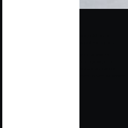
Le métier d’un passionné
Alexandre Campos, gérant d’Alex Carrelage 66, vous
accueille dans son entreprise de carrelage à Perpignan.
C’est après avoir effectué sa formation pour la pose de
carrelage grand format et création de l’entreprise, qu’il
débute en tant que main d’œuvre. Après avoir acquis une
certaine expérience, Alexandre a finalement ouvert sa propre
entreprise, Alex Carrelage 66.