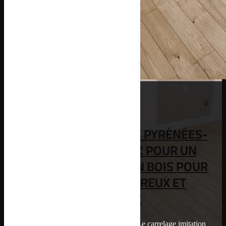
CARRELEUR DANS LES PYRÉNÉES-
ORIENTALES : OPTEZ POUR UN
CARRELAGE IMITATION BOIS POUR
UN EFFET CHALEUREUX ET
MODERNE
Un revêtement esthétique et durable Le carrelage imitation