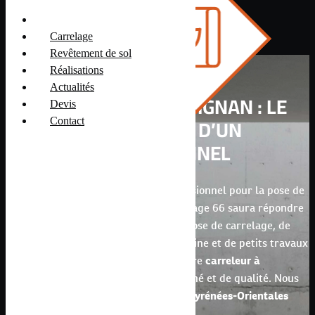
Carrelage
Revêtement de sol
Réalisations
Actualités
CARRELEUR À PERPIGNAN : LE
Devis
SAVOIR-FAIRE D’UN
Contact
PROFESSIONNEL
Vous souhaitez faire appel à un professionnel pour la pose de
votre nouveau carrelage ? Alex Carrelage 66 saura répondre
à vos attentes ! Nous réalisons votre pose de carrelage, de
pierres naturelles, ainsi que votre piscine et de petits travaux
de plomberie. Avec les services de votre
carreleur à
Perpignan
, bénéficiez d’un travail soigné et de qualité. Nous
intervenons dans toute la région des
Pyrénées-Orientales
ainsi que dans l’
Aude
à
Narbonne
.